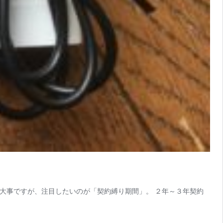
は勿論大事ですが、注目したいのが「契約縛り期間」。 ２年～３年契約