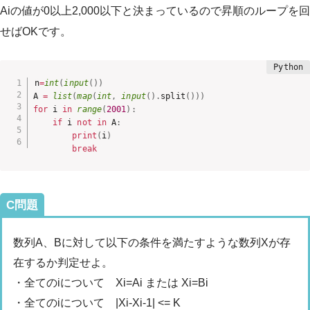
Aiの値が0以上2,000以下と決まっているので昇順のループを回
せばOKです。
n
=
int
(
input
(
)
)
A 
=
list
(
map
(
int
,
input
(
)
.
split
(
)
)
)
for
 i 
in
range
(
2001
)
:
if
 i 
not
in
 A
:
print
(
i
)
break
C問題
数列A、Bに対して以下の条件を満たすような数列Xが存
在するか判定せよ。
・全てのiについて Xi=Ai または Xi=Bi
・全てのiについて |Xi-Xi-1| <= K