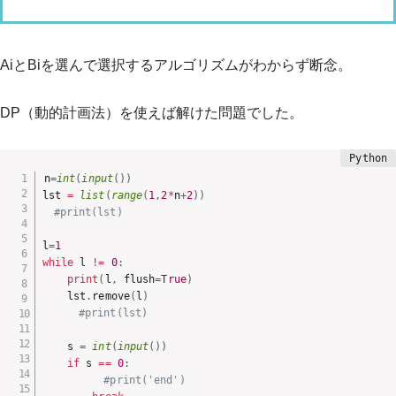
AiとBiを選んで選択するアルゴリズムがわからず断念。
DP（動的計画法）を使えば解けた問題でした。
n
=
int
(
input
(
)
)
lst 
=
list
(
range
(
1
,
2
*
n
+
2
)
)
#print(lst)
l
=
1
while
 l 
!=
0
:
print
(
l
,
 flush
=
True
)
    lst
.
remove
(
l
)
#print(lst)
    s 
=
int
(
input
(
)
)
if
 s 
==
0
:
#print('end')