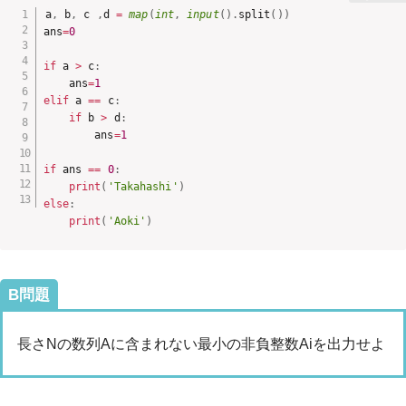
a
,
 b
,
 c 
,
d 
=
map
(
int
,
input
(
)
.
split
(
)
)
ans
=
0
if
 a 
>
 c
:
    ans
=
1
elif
 a 
==
 c
:
if
 b 
>
 d
:
        ans
=
1
if
 ans 
==
0
:
print
(
'Takahashi'
)
else
:
print
(
'Aoki'
)
B問題
長さNの数列Aに含まれない最小の非負整数Aiを出力せよ