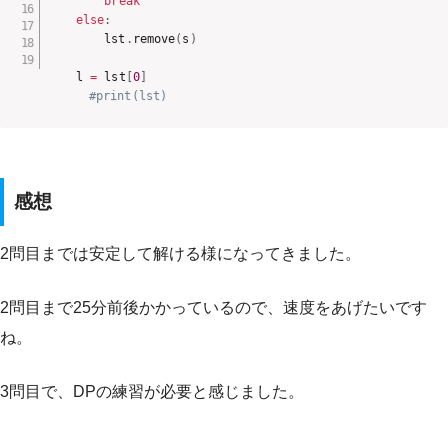
break
else
:
        lst
.
remove
(
s
)
    l 
=
 lst
[
0
]
#print(lst)
感想
2問目までは安定して解ける様になってきました。
2問目まで25分前後かかっているので、速度をあげたいです
ね。
3問目で、DPの練習が必要と感じました。