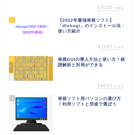
67020
view
2
【2022年最強将棋ソフト】
「dlshogi」のインストール法・
使い方紹介
45691
view
3
将棋GUIの導入方法と使い方！棋
譜解析と対局ができる
34505
view
4
将棋ソフト用パソコンの選び方
！利用ソフトと用途で選ぼう