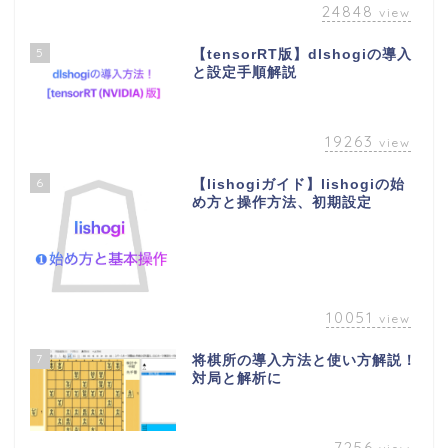
24848
view
5
【tensorRT版】dlshogiの導入
と設定手順解説
19263
view
6
【lishogiガイド】lishogiの始
め方と操作方法、初期設定
10051
view
7
将棋所の導入方法と使い方解説！
対局と解析に
7256