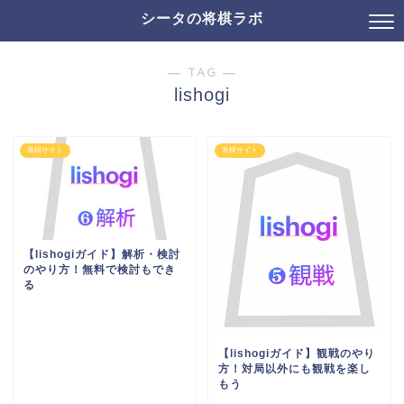
シータの将棋ラボ
― TAG ―
lishogi
将棋サイト
将棋サイト
【lishogiガイド】解析・検討
のやり方！無料で検討もでき
る
【lishogiガイド】観戦のやり
方！対局以外にも観戦を楽し
もう