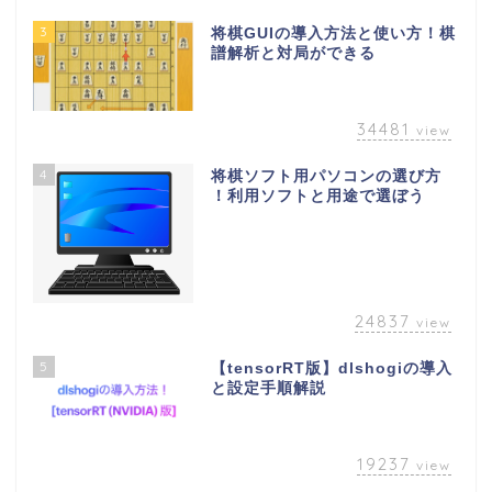
3
将棋GUIの導入方法と使い方！棋
譜解析と対局ができる
34481
view
4
将棋ソフト用パソコンの選び方
！利用ソフトと用途で選ぼう
24837
view
5
【tensorRT版】dlshogiの導入
と設定手順解説
19237
view