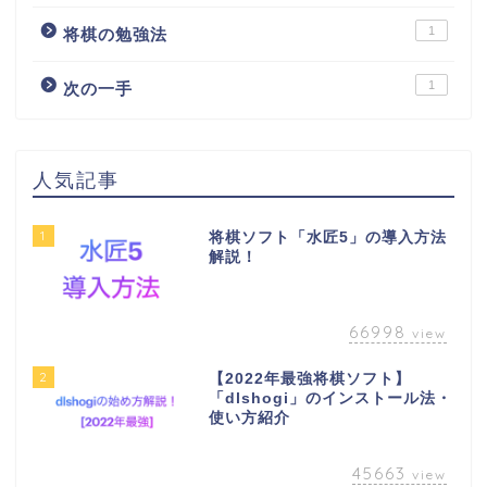
1
将棋の勉強法
1
次の一手
人気記事
1
将棋ソフト「水匠5」の導入方法
解説！
66998
view
2
【2022年最強将棋ソフト】
「dlshogi」のインストール法・
使い方紹介
45663
view