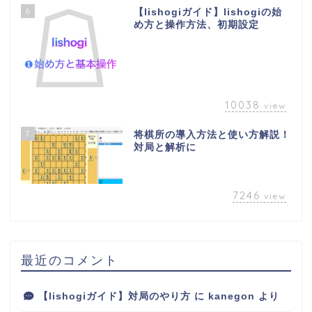
6
【lishogiガイド】lishogiの始
め方と操作方法、初期設定
10038
view
7
将棋所の導入方法と使い方解説！
対局と解析に
7246
view
最近のコメント
【lishogiガイド】対局のやり方
に
kanegon
より