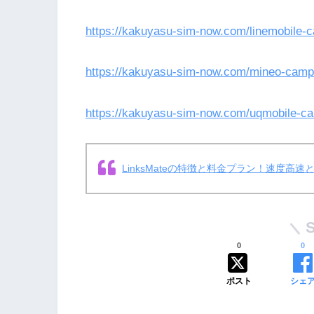
https://kakuyasu-sim-now.com/linemobile-
https://kakuyasu-sim-now.com/mineo-camp
https://kakuyasu-sim-now.com/uqmobile-c
LinksMateの特徴と料金プラン！速度高
0
0
ポスト
シェ