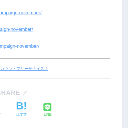
campaign-november/
aign-november/
ampaign-november/
速とカウントフリーがナイス！
SHARE
0
ア
はてブ
LINE