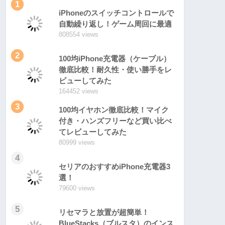
1
iPhoneのスイッチコントロールで
自動繰り返し！ゲーム周回に最適
808554 views
2
100均iPhone充電器（ケーブル）
徹底比較！耐久性・使い勝手をレ
ビューしてみた
164452 views
3
100均イヤホン徹底比較！マイク
付き・ハンズフリーなど買い比べ
てレビューしてみた
80999 views
4
セリアのおすすめiPhone充電器3
選！
79600 views
5
リセマラと放置が超簡単！
BlueStacks（ブルスタ）のインス