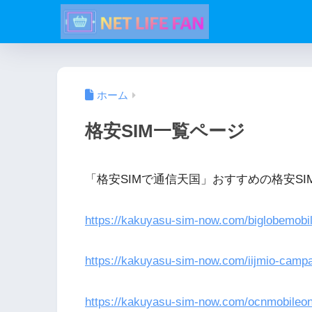
ホーム
格安SIM一覧ページ
「格安SIMで通信天国」おすすめの格安S
https://kakuyasu-sim-now.com/biglobemob
https://kakuyasu-sim-now.com/iijmio-camp
https://kakuyasu-sim-now.com/ocnmobileo