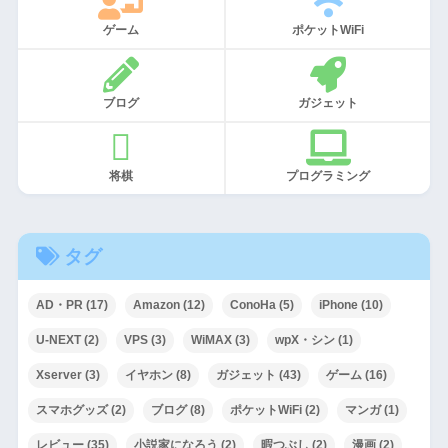
ゲーム
ポケットWiFi
ブログ
ガジェット
将棋
プログラミング
タグ
AD・PR
(17)
Amazon
(12)
ConoHa
(5)
iPhone
(10)
U-NEXT
(2)
VPS
(3)
WiMAX
(3)
wpX・シン
(1)
Xserver
(3)
イヤホン
(8)
ガジェット
(43)
ゲーム
(16)
スマホグッズ
(2)
ブログ
(8)
ポケットWiFi
(2)
マンガ
(1)
レビュー
(35)
小説家になろう
(2)
暇つぶし
(2)
漫画
(2)