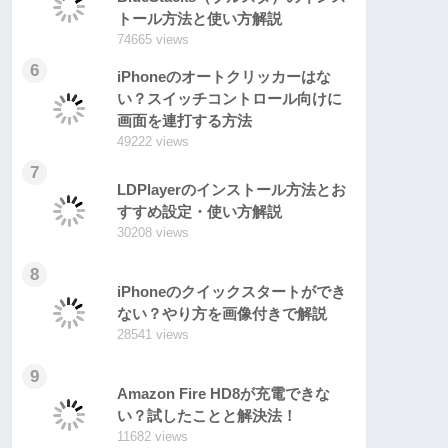
トール方法と使い方解説
74665 views
6
iPhoneのオートクリッカーはな
い？スイッチコントロール向けに
画面を連打する方法
49222 views
7
LDPlayerのインストール方法とお
すすめ設定・使い方解説
30208 views
8
iPhoneのクイックスタートができ
ない？やり方を画像付きで解説
28541 views
9
Amazon Fire HD8が充電できな
い？試したことと解決法！
11682 views