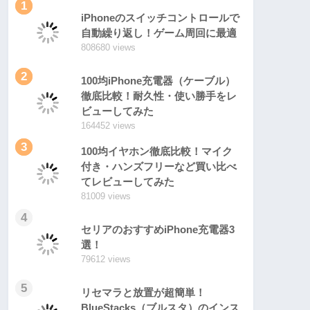
1
iPhoneのスイッチコントロールで
自動繰り返し！ゲーム周回に最適
808680 views
2
100均iPhone充電器（ケーブル）
徹底比較！耐久性・使い勝手をレ
ビューしてみた
164452 views
3
100均イヤホン徹底比較！マイク
付き・ハンズフリーなど買い比べ
てレビューしてみた
81009 views
4
セリアのおすすめiPhone充電器3
選！
79612 views
5
リセマラと放置が超簡単！
BlueStacks（ブルスタ）のインス