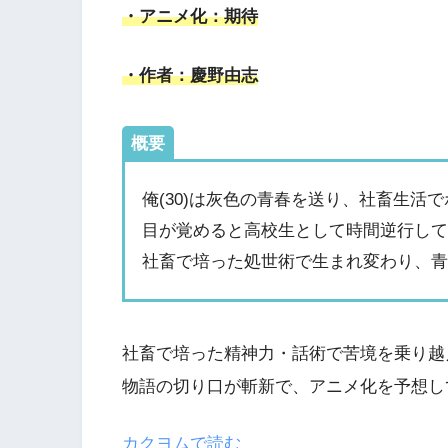
・アニメ化：期待
・作者：慶野由志
概要
俺(30)は灰色の青春を送り、社畜生活
目が覚めると高校生として時間逆行し
社畜で培った処世術で生まれ変わり、
社畜で培った精神力・話術で苦境を乗り越
物語の切り口が斬新で、アニメ化を予想し
カクヨムで読む