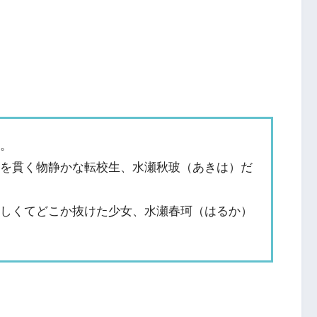
僕。
分を貫く物静かな転校生、水瀬秋
玻（あきは）だ
さしくてどこか抜けた少女、水瀬春珂（はるか）