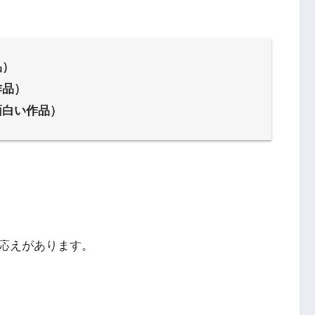
品）
作品）
面白い作品）
応えがあります。