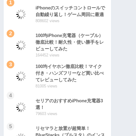
1
iPhoneのスイッチコントロールで
自動繰り返し！ゲーム周回に最適
808602 views
2
100均iPhone充電器（ケーブル）
徹底比較！耐久性・使い勝手をレ
ビューしてみた
164452 views
3
100均イヤホン徹底比較！マイク
付き・ハンズフリーなど買い比べ
てレビューしてみた
81005 views
4
セリアのおすすめiPhone充電器3
選！
79603 views
5
リセマラと放置が超簡単！
BlueStacks（ブルスタ）のインス