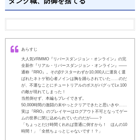
タンク職、防御を捨てる
あらすじ
大人気VRMMO『リバースダンジョン・オンライン』の完
全新作『リアル・リバースダンジョン・オンライン』――
通称『RRO』。そのβテスターわずか10,000人に運良く選
ばれたネトゲ初心者ノインは胸を踊らされていた……のだ
が、不運なことにチュートリアルのボスがバグってLv.100
の敵が現れてしまった！
当然倒せず、本編もプレイできず。
50,000時間の激闘の末やっとクリアできたと思いきや……
実は『RRO』のプレイヤーはログアウト不可となってゲー
ムの世界に閉じ込められていたのだが――？
「ちょっとだけ時間くれれば普通に倒すから！ ほんの10
時間！」「全然ちょっとじゃないです！？」