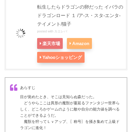
転生したらドラゴンの卵だった イバラの
ドラゴンロード １ /ア-ス・スタ-エンタ-
テイメント/猫子
posted with
カエレバ
楽天市場
Amazon
Yahooショッピング
あらすじ
目が覚めたとき、そこは見知らぬ森だった。
どうやらここは異形の魔獣が蔓延るファンタジー世界ら
しく、どころかゲームのように敵や自分の能力値を調べる
ことができるようだ。
魔獣を狩ってＬｖアップ、〖称号〗を掻き集めて上級ド
ラゴンに進化！