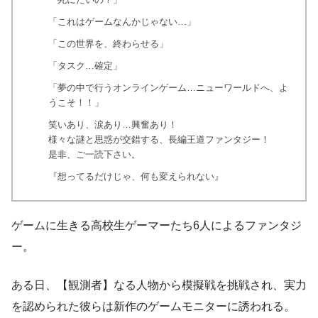
「これはゲームなんかじゃない…」
「この世界を、終わらせる」
「タスク…確定」
「夢の中で行うオンラインゲーム…ニューワールドへ、よ
うこそ！！」
笑いあり、涙あり…興奮あり！
様々な謎と思惑が交錯する、長編王道ファンタジー！
是非、ご一読下さい。
『想ってるだけじゃ、何も変えられない』
ゲームに生きる高校生ゲーマーたち6人によるファンタジ
ー。
ある日、【観測者】なる人物から模擬戦を挑戦され、実力
を認められた彼らは新作のゲームモニターに誘われる。