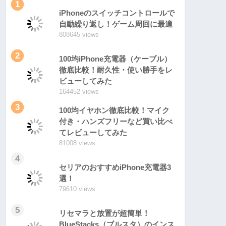
1
iPhoneのスイッチコントロールで
自動繰り返し！ゲーム周回に最適
808645 views
2
100均iPhone充電器（ケーブル）
徹底比較！耐久性・使い勝手をレ
ビューしてみた
164452 views
3
100均イヤホン徹底比較！マイク
付き・ハンズフリーなど買い比べ
てレビューしてみた
81008 views
4
セリアのおすすめiPhone充電器3
選！
79610 views
5
リセマラと放置が超簡単！
BlueStacks（ブルスタ）のインス