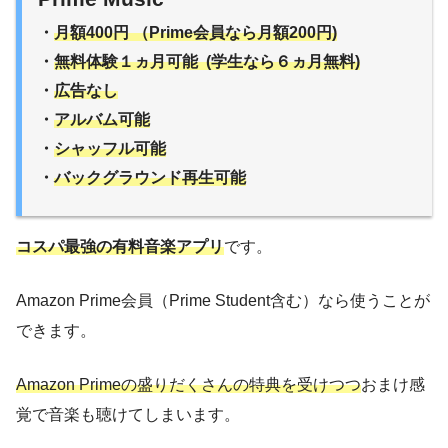
・
月額400円 （Prime会員なら月額200円)
・
無料体験１ヵ月可能 (学生なら６ヵ月無料)
・
広告なし
・
アルバム可能
・
シャッフル可能
・
バックグラウンド再生可能
コスパ最強の有料音楽アプリ
です。
Amazon Prime会員（Prime Student含む）なら使うことが
できます。
Amazon Primeの盛りだくさんの特典を受けつつ
おまけ感
覚で音楽も聴けてしまいます。