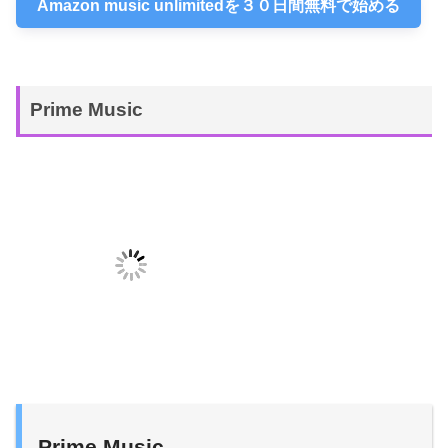
Amazon music unlimitedを３０日間無料で始める
Prime Music
Prime Music