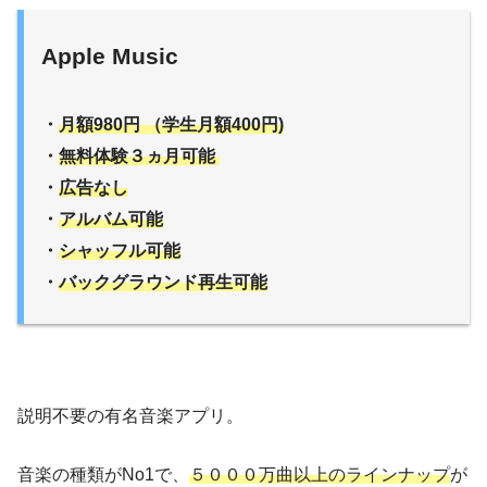
Apple Music
・
月額980円 （学生月額400円)
・
無料体験３ヵ月可能
・
広告なし
・
アルバム可能
・
シャッフル可能
・
バックグラウンド再生可能
説明不要の有名音楽アプリ。
音楽の種類がNo1で、
５０００万曲以上のラインナップ
が