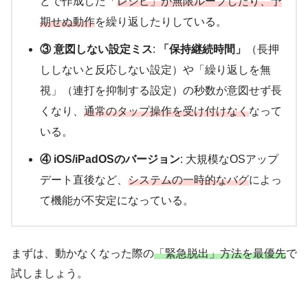
どで作成した「
レシピ」が無限ループしたり、予
期せぬ動作
を繰り返したりしている。
③ 意図しない設定ミス
:
「保持継続時間」
（長押
ししないと反応しない設定）や「繰り返しを無
視」（連打を抑制する設定）の秒数が意図せず長
くなり、
通常のタップ操作を受け付けなく
なって
いる。
④ iOS/iPadOSのバージョン
: 大規模なOSアップ
デート直後など、
システムの一時的なバグ
によっ
て機能が不安定になっている。
まずは、動かなくなった際の
「緊急脱出」方法を最優先
で
試しましょう。