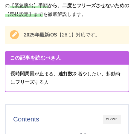
の
【緊急脱出】手順
から、二度とフリーズさせないための
【裏技設定】まで
を徹底解説します。
2025年最新iOS
【26.1】対応です。
この記事を読むべき人
長時間周回
が止まる、
連打数
を増やしたい、起動時
に
フリーズ
する人
Contents
CLOSE