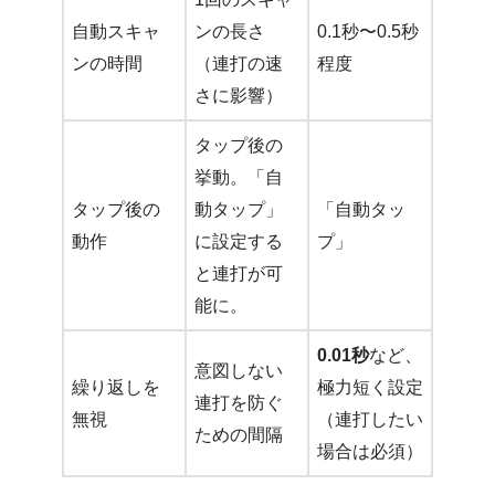
自動スキャ
ンの長さ
0.1秒〜0.5秒
ンの時間
（連打の速
程度
さに影響）
タップ後の
挙動。「自
タップ後の
動タップ」
「自動タッ
動作
に設定する
プ」
と連打が可
能に。
0.01秒
など、
意図しない
繰り返しを
極力短く設定
連打を防ぐ
無視
（連打したい
ための間隔
場合は必須）