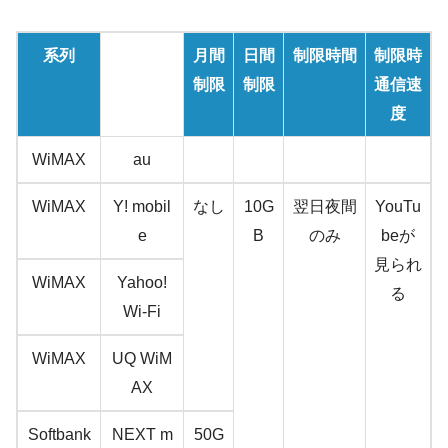
系列
月間
日間
制限時間
制限時
制限
制限
通信速
度
WiMAX
au
WiMAX
Y! mobil
なし
10G
翌日夜間
YouTu
e
B
のみ
beが
見られ
WiMAX
Yahoo!
る
Wi-Fi
WiMAX
UQ WiM
AX
Softbank
NEXT m
50G