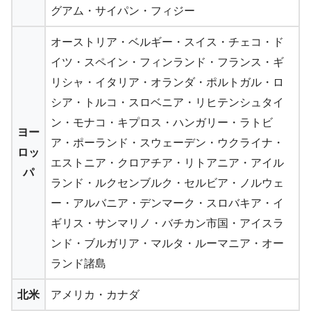
グアム・サイパン・フィジー
オーストリア・
ベルギー
・
スイス
・チェコ・
ド
イツ
・
スペイン
・フィンランド・
フランス
・ギ
リシャ・
イタリア
・
オランダ
・ポルトガル・ロ
シア・トルコ・スロベニア・リヒテンシュタイ
ン・モナコ・キプロス・ハンガリー・ラトビ
ヨー
ア・ポーランド・スウェーデン・ウクライナ・
ロッ
エストニア・クロアチア・リトアニア・アイル
パ
ランド・ルクセンブルク・セルビア・ノルウェ
ー・アルバニア・デンマーク・スロバキア・イ
ギリス・サンマリノ・バチカン市国・アイスラ
ンド・ブルガリア・マルタ・ルーマニア・オー
ランド諸島
北米
アメリカ
・
カナダ