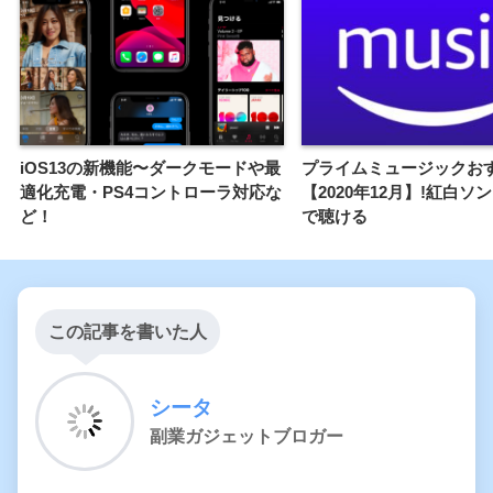
iOS13の新機能〜ダークモードや最
プライムミュージックお
適化充電・PS4コントローラ対応な
【2020年12月】!紅白ソ
ど！
で聴ける
この記事を書いた人
シータ
副業ガジェットブロガー